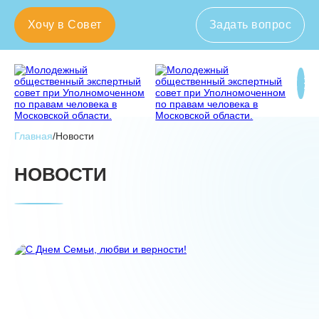
Хочу в Совет
Задать вопрос
143082, Московская область, Одинцовский г. о.,
д. Раздоры, Рублево-Успенское шоссе, 1-й км,
д.1, корп. А
+7 (498) 602 32 20
Главная
/
Новости
О нас
НОВОСТИ
Новости
Документы
Контакты