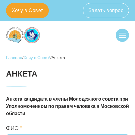
Хочу в Совет
Задать вопрос
143082, Московская область, Одинцовский г. о.,
д. Раздоры, Рублево-Успенское шоссе, 1-й км,
д.1, корп. А
+7 (498) 602 32 20
Главная
/
Хочу в Совет!
/
Анкета
О нас
АНКЕТА
Новости
Анкета кандидата в члены Молодежного совета при
Документы
Уполномоченном по правам человека в Московской
области
Контакты
ФИО
*